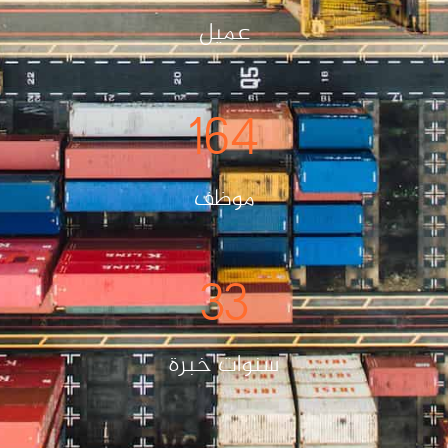
عميل
164
موظف
33
سنوات خبرة