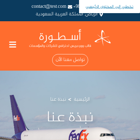
contact@test.com
966987654321+
تخطي إلى المحتوى الرئيسي
الرياض, المملكة العربية السعودية
تواصل معنا الآن
>
الرئيسية
نبذة عنا
نبذة عنا