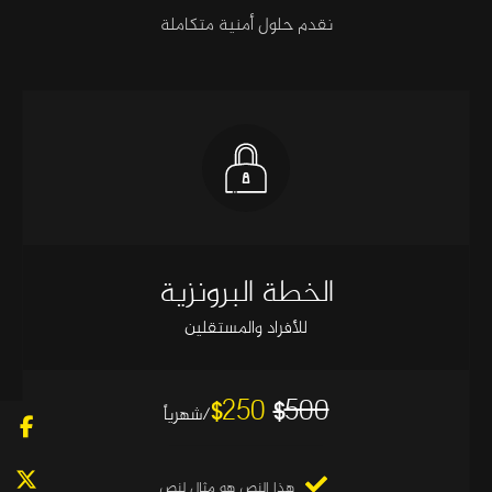
نقدم حلول أمنية متكاملة
الخطة البرونزية
للأفراد والمستقلين
250
500
$
$
/شهرياً
هذا النص هو مثال لنص